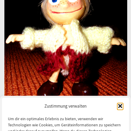
Zustimmung verwalten
Um dir ein optimales Erlebnis zu bieten, verwenden wir
Hauptfigur, Foto zum Kinderbuch Jemand hat was
Technologien wie Cookies, um Geräteinformationen zu speichern
angestellt
und/oder darauf zuzugreifen. Wenn du diesen Technologien