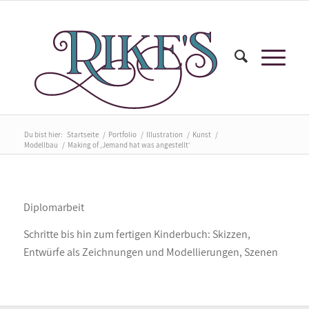
Du bist hier:
Startseite
/
Portfolio
/
Illustration
/
Kunst
/
Modellbau
/
Making of ‚Jemand hat was angestellt‘
Diplomarbeit
Schritte bis hin zum fertigen Kinderbuch: Skizzen,
Entwürfe als Zeichnungen und Modellierungen, Szenen