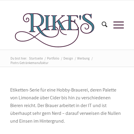
Du bist hier:
Startseite
/
Portfolio
/
Design
/
Werbung
/
Piotrs Getränkemanufaktur
Etiketten-Serie für eine Hobby-Brauerei, deren Palette
von Limonade über Cider bis hin zu verschiedenen
Bieren reicht. Der Brauer arbeitet in der IT und ist
überhaupt sehr gern Nerd – darauf verweisen die Nullen
und Einsen im Hintergrund.