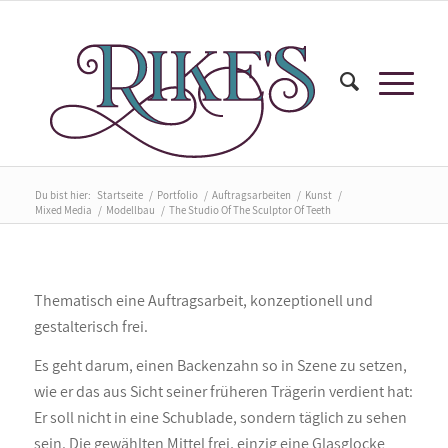
Du bist hier:
Startseite
/
Portfolio
/
Auftragsarbeiten
/
Kunst
/
Mixed Media
/
Modellbau
/
The Studio Of The Sculptor Of Teeth
Thematisch eine Auftragsarbeit, konzeptionell und
gestalterisch frei.
Es geht darum, einen Backenzahn so in Szene zu setzen,
wie er das aus Sicht seiner früheren Trägerin verdient hat:
Er soll nicht in eine Schublade, sondern täglich zu sehen
sein. Die gewählten Mittel frei, einzig eine Glasglocke