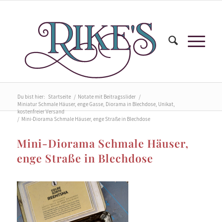
Du bist hier:
Startseite
/
Notate mit Beitragsslider
/
Miniatur Schmale Häuser, enge Gasse, Diorama in Blechdose, Unikat,
kostenfreier Versand
/
Mini-Diorama Schmale Häuser, enge Straße in Blechdose
Mini-Diorama Schmale Häuser,
enge Straße in Blechdose