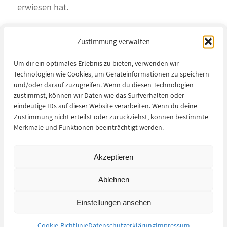
erwiesen hat.
Ich arbeite mit KI nicht als Selbstzweck, sondern
Zustimmung verwalten
als Werkzeug – dort, wo sie Texte strukturieren,
Recherche beschleunigen oder Entwürfe
Um dir ein optimales Erlebnis zu bieten, verwenden wir
Technologien wie Cookies, um Geräteinformationen zu speichern
anstoßen kann. Wenn ich sie dazu anleite – ohne
und/oder darauf zuzugreifen. Wenn du diesen Technologien
mich tut sie nichts davon. Und den
zustimmst, können wir Daten wie das Surfverhalten oder
eindeutige IDs auf dieser Website verarbeiten. Wenn du deine
konzeptionellen roten Faden halte ich die
Zustimmung nicht erteilst oder zurückziehst, können bestimmte
gesamte Zeit über selbst in der Hand.
Merkmale und Funktionen beeinträchtigt werden.
In mehreren Episoden betrachte ich diese
Akzeptieren
Aspekte: Struktur und Sprache, Haltung und
Design – und auch die Verantwortung, die bleibt.
Ablehnen
Außerdem geht es um das, was nicht gut läuft: um
Einstellungen ansehen
AI Slop, diese wachsende Masse an belanglosen
oder fehlerhaften Inhalten, die bei KI-
Cookie-Richtlinie
Datenschutzerklärung
Impressum